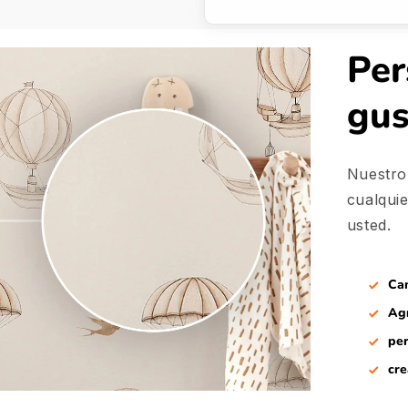
Per
gu
Nuestro
cualqui
usted.
Cam
Agr
per
cre