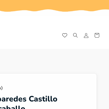
Iniciar
Carrito
sesión
s)
paredes Castillo
caballo