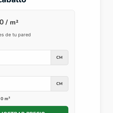
/ m²
00
s de tu pared
CM
CM
 0 m²