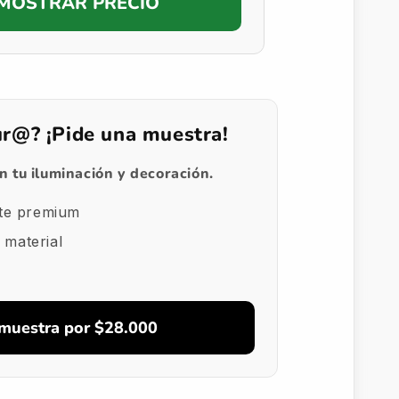
MOSTRAR PRECIO
ur@? ¡Pide una muestra!
 tu iluminación y decoración.
te premium
 material
 muestra por $28.000