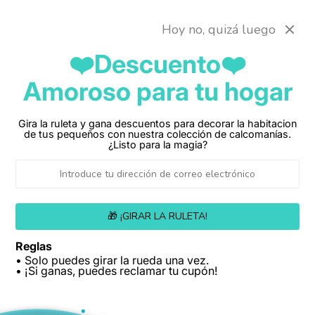
Ir
Envio gratis a toda colombia
directamente
Hoy no, quizá luego
al contenido
❤️Descuento❤️
Amoroso para tu hogar
Carrito
Gira la ruleta y gana descuentos para decorar la habitacion
de tus pequeños con nuestra colección de calcomanías.
¿Listo para la magia?
🎁 ¡GIRAR LA RULETA!
Reglas
• Solo puedes girar la rueda una vez.
• ¡Si ganas, puedes reclamar tu cupón!