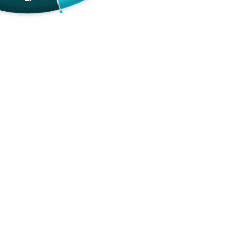
Pequeño 80cmx60cm
Mediano 120cmx80cm
Grande 120cmx150cm
Extragrande 120cmx200cm
👇 PERSONALIZA CON EL NOMBRE 👇
Sin costo adicional
Añadir a tu
Agregar Al Carrito
lista de
deseos
descripción 
✨ Cada uno de nuestros vinilos decorativos está