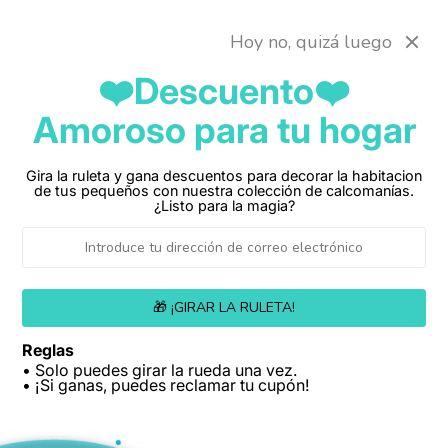
Ir
Envio gratis a toda colombia
directamente
Hoy no, quizá luego
al contenido
❤️Descuento❤️
Amoroso para tu hogar
Carrito
Gira la ruleta y gana descuentos para decorar la habitacion
de tus pequeños con nuestra colección de calcomanías.
¿Listo para la magia?
🎁 ¡GIRAR LA RULETA!
Reglas
• Solo puedes girar la rueda una vez.
• ¡Si ganas, puedes reclamar tu cupón!