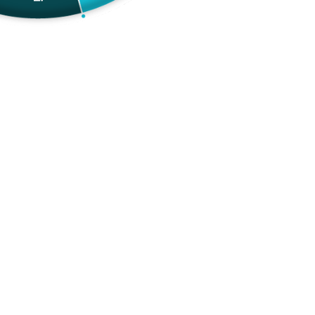
niño
$78.999,00 COP
Tamaños
Pequeño 80cmx60cm
Pequeño 80cmx60cm
Mediano 120cmx80cm
Grande 120cmx150cm
Extragrande 120cmx200cm
👇 PERSONALIZA CON EL NOMBRE 👇
Sin costo adicional
Añadir a tu
Agregar Al Carrito
lista de
deseos