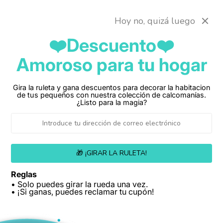
Ir
Envio gratis a toda colombia
directamente
Hoy no, quizá luego
al contenido
❤️Descuento❤️
Amoroso para tu hogar
Carrito
Gira la ruleta y gana descuentos para decorar la habitacion
de tus pequeños con nuestra colección de calcomanías.
¿Listo para la magia?
🎁 ¡GIRAR LA RULETA!
Reglas
• Solo puedes girar la rueda una vez.
• ¡Si ganas, puedes reclamar tu cupón!