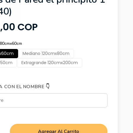
40)
9,00 COP
 80cmx60cm
mx60cm
Mediano 120cmx80cm
150cm
Extragrande 120cmx200cm
A CON EL NOMBRE 👇
Agregar Al Carrito