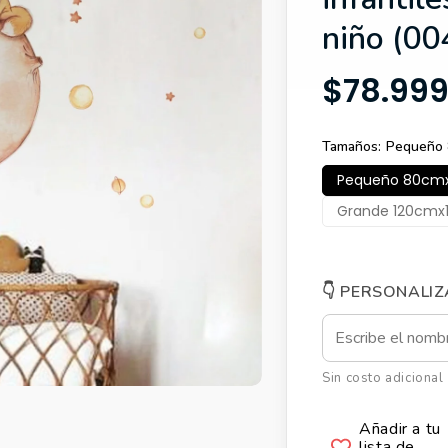
niño (00
$78.99
Tamaños
Pequeño
Pequeño 80c
Grande 120cmx
👇 PERSONALIZ
Sin costo adicional
Añadir a tu
lista de