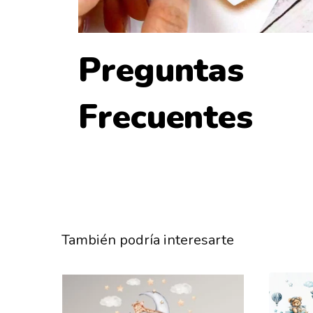
Recomendaciones
✨ Instala el producto en superficies lisas y en buen est
Preguntas
✨ Evita colocarlo sobre paredes con humedad, polvo, p
Frecuentes
descascarada o texturas pronunciadas.
✨ Manipula las figuras con cuidado para evitar doblarlas
instalación.
✨ Tómate tu tiempo para lograr el mejor resultado visua
También podría interesarte
💛 ¡Listo! Ahora disfruta de un espacio renovado y llen
imaginación con Viniland.