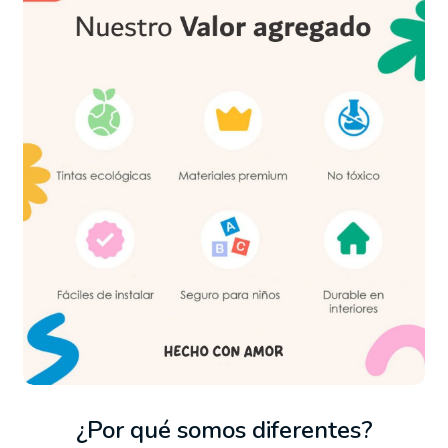
recién
ra garantizar
ara visualizar
posiciones y
¿Por qué somos diferentes?
ndiente,
orte.