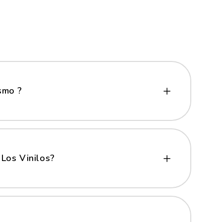
smo ?
uy sencilla. Sigue las instrucciones que recibirá junto
s sociales. Es muy importante seguirlas al pie de la
 hacemos responsables por daño del producto en la
Los Vinilos?
 a las superficies duras y lisas como las paredes,
ie este 100% libre de polvo, humedad, pintura recién
 de pintar su pared, espere a que seque bien,