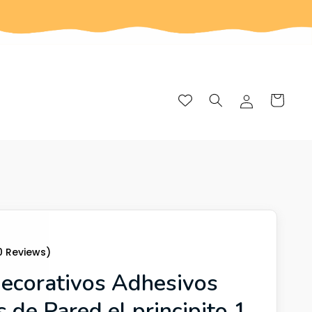
Iniciar
Carrito
sesión
20 Reviews)
decorativos Adhesivos
s de Pared el principito 1