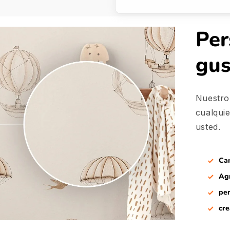
Per
gu
Nuestro
cualqui
usted.
Cam
Agr
per
cre