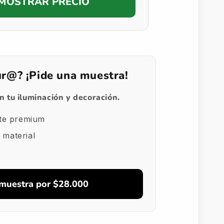
MOSTRAR PRECIO
ur@? ¡Pide una muestra!
 tu iluminación y decoración.
te premium
 material
 muestra por $28.000