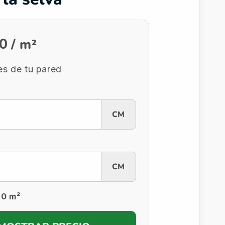
/ m²
00
s de tu pared
CM
CM
 0 m²