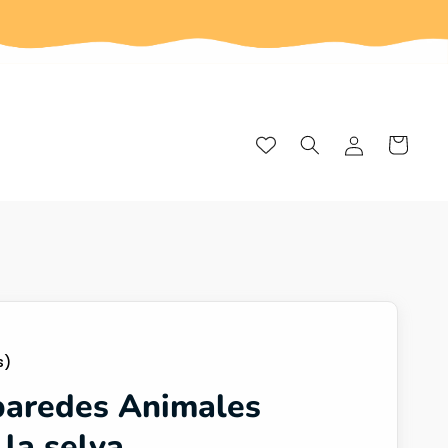
Iniciar
Carrito
sesión
s)
paredes Animales
 la selva